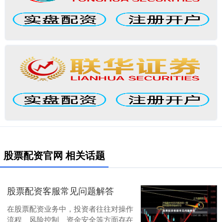
股票配资官网 相关话题
股票配资客服常见问题解答
在股票配资业务中，投资者往往对操作
流程、风险控制、资金安全等方面存在