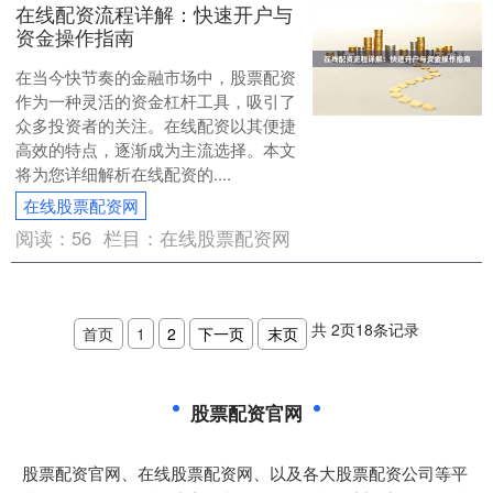
在线配资流程详解：快速开户与
资金操作指南
在当今快节奏的金融市场中，股票配资
作为一种灵活的资金杠杆工具，吸引了
众多投资者的关注。在线配资以其便捷
高效的特点，逐渐成为主流选择。本文
将为您详细解析在线配资的....
在线股票配资网
阅读：
56
栏目：
在线股票配资网
共
2
页
18
条记录
首页
1
2
下一页
末页
股票配资官网
股票配资官网、在线股票配资网、以及各大股票配资公司等平