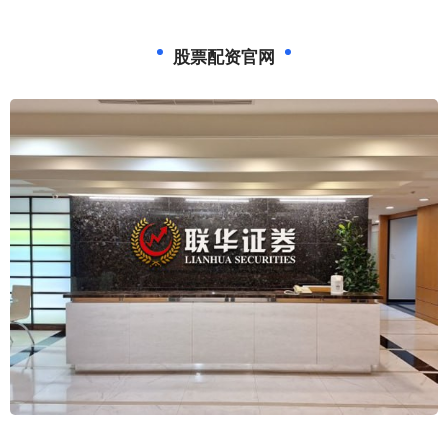
股票配资官网