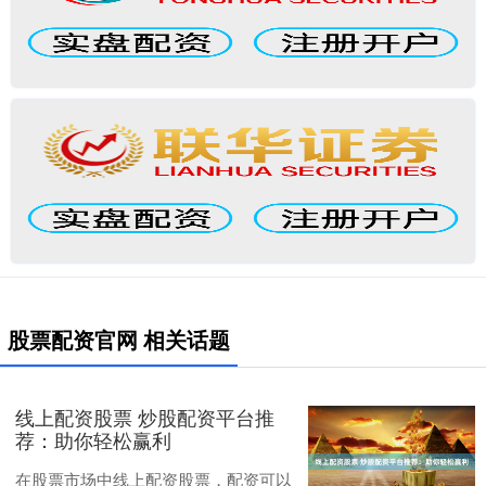
股票配资官网 相关话题
线上配资股票 炒股配资平台推
荐：助你轻松赢利
在股票市场中线上配资股票，配资可以