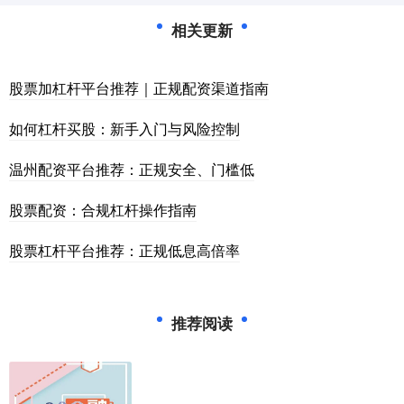
相关更新
股票加杠杆平台推荐｜正规配资渠道指南
如何杠杆买股：新手入门与风险控制
温州配资平台推荐：正规安全、门槛低
股票配资：合规杠杆操作指南
股票杠杆平台推荐：正规低息高倍率
推荐阅读