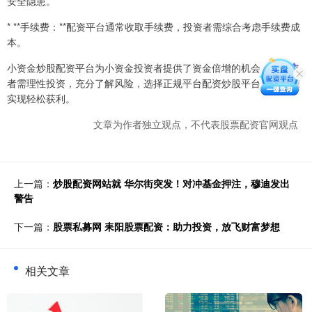
安全隐患。
* **手续费：**配资平台通常收取手续费，投资者需综合考虑手续费成
本。
小资金炒股配资平台为小资金投资者提供了资金倍增的机会，但投资
者需理性投资，充分了解风险，选择正规平台配资炒股平台入，才能
实现轻松获利。
文章为作者独立观点，不代表股票配资官网观点
上一篇：
炒股配资网站就 华尔街突发！对冲基金押注，穆迪发出
警告
下一篇：
股票私募网 耒阳股票配资：助力投资，放飞财富梦想
相关文章