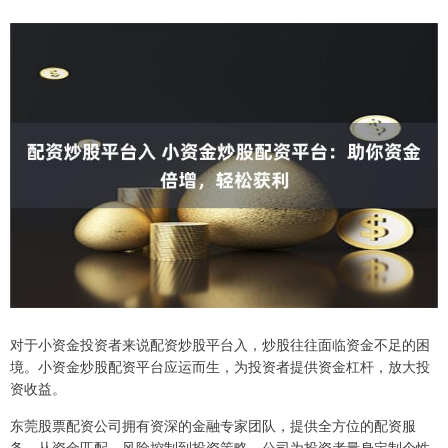
对于小资金投资者来说配资炒股平台入，炒股往往面临资金不足的困
境。小资金炒股配资平台应运而生，为投资者提供资金杠杆，放大投
资收益。
东莞股票配资公司拥有资深的金融专家团队，提供全方位的配资服
务。从资金匹配、风险控制到投资策略，公司为投资者量身定制个性