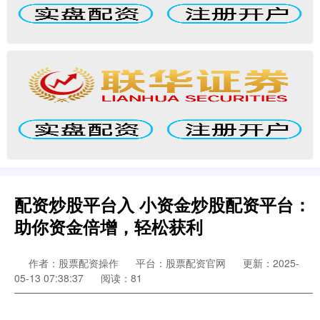
配资炒股平台入 小资金炒股配资平台：
助你资金倍增，轻松获利
作者：股票配资操作
平台：股票配资官网
更新：2025-
05-13 07:38:37
阅读：81