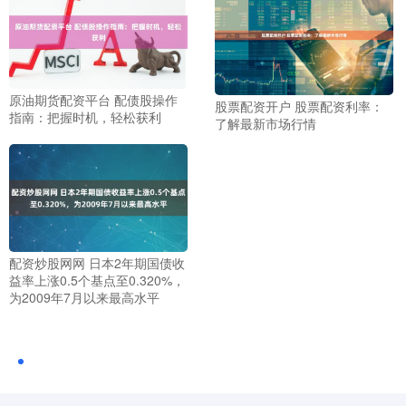
原油期货配资平台 配债股操作
股票配资开户 股票配资利率：
指南：把握时机，轻松获利
了解最新市场行情
配资炒股网网 日本2年期国债收
益率上涨0.5个基点至0.320%，
为2009年7月以来最高水平