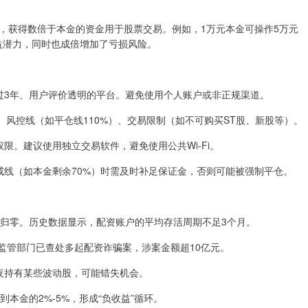
，获得数倍于本金的资金用于股票交易。例如，1万元本金可操作5万元
收益潜力，同时也成倍增加了亏损风险。
间超过3年、用户评价透明的平台。避免使用个人账户或非正规渠道。
2%）、风控线（如平仓线110%）、交易限制（如不可购买ST股、新股等）。
作权限。建议使用独立交易软件，避免使用公共Wi-Fi。
到警戒线（如本金剩余70%）时需及时补足保证金，否则可能被强制平仓。
致本金归零。历史数据显示，配资账户的平均存活周期不足3个月。
23年监管部门已查处多起配资诈骗案，涉案金额超10亿元。
能隔夜持有某些波动股，可能错失机会。
达到本金的2%-5%，形成“负收益”循环。