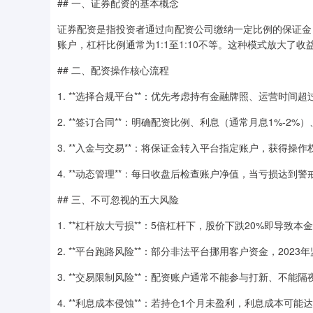
## 一、证券配资的基本概念
证券配资是指投资者通过向配资公司缴纳一定比例的保证金
账户，杠杆比例通常为1:1至1:10不等。这种模式放大了
## 二、配资操作核心流程
1. **选择合规平台**：优先考虑持有金融牌照、运营时
2. **签订合同**：明确配资比例、利息（通常月息1%-
3. **入金与交易**：将保证金转入平台指定账户，获得操
4. **动态管理**：每日收盘后检查账户净值，当亏损达
## 三、不可忽视的五大风险
1. **杠杆放大亏损**：5倍杠杆下，股价下跌20%即导
2. **平台跑路风险**：部分非法平台挪用客户资金，20
3. **交易限制风险**：配资账户通常不能参与打新、不
4. **利息成本侵蚀**：若持仓1个月未盈利，利息成本可能