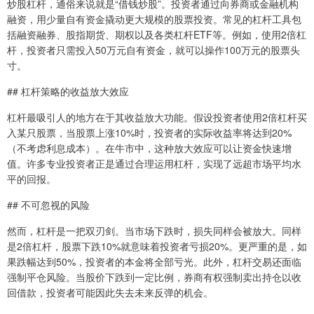
炒股杠杆，通俗来说就是“借钱炒股”。投资者通过向券商或金融机构
融资，用少量自有资金撬动更大规模的股票投资。常见的杠杆工具包
括融资融券、股指期货、期权以及各类杠杆ETF等。例如，使用2倍杠
杆，投资者只需投入50万元自有资金，就可以操作100万元的股票头
寸。
## 杠杆策略的收益放大效应
杠杆最吸引人的地方在于其收益放大功能。假设投资者使用2倍杠杆买
入某只股票，当股票上涨10%时，投资者的实际收益率将达到20%
（不考虑利息成本）。在牛市中，这种放大效应可以让资金快速增
值。许多专业投资者正是通过合理运用杠杆，实现了远超市场平均水
平的回报。
## 不可忽视的风险
然而，杠杆是一把双刃剑。当市场下跌时，损失同样会被放大。同样
是2倍杠杆，股票下跌10%就意味着投资者亏损20%。更严重的是，如
果跌幅达到50%，投资者的本金将全部亏光。此外，杠杆交易还面临
强制平仓风险。当股价下跌到一定比例，券商有权强制卖出持仓以收
回借款，投资者可能因此失去未来反弹的机会。