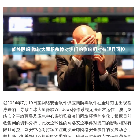
就2024年7月19日某网络安全软件供应商防毒软件在全球范围出现程
序缺陷，导致全球大量微软Windows操作系统无法正常运作，澳门网
络安全事故预警及应急中心密切监察澳门网络环境的变化，根据目前
收集到的资料分析，此次全球性的网络安全事件对澳门的影响相对有
限且可控。网安中心将持续关注此次全球网络安全事件的发展动态，
并加强与相关部门及机构的沟通协调，确保及时有效应对任何潜在的